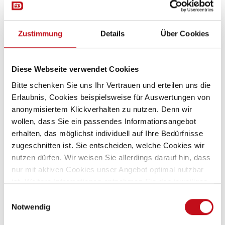
AES-Kühlschrank
3-Flammkocher
Zustimmung
Details
Über Cookies
Diese Webseite verwendet Cookies
Sanitär
Bitte schenken Sie uns Ihr Vertrauen und erteilen uns die
Erlaubnis, Cookies beispielsweise für Auswertungen von
Frischwassertank-Anzeige
anonymisiertem Klickverhalten zu nutzen. Denn wir
Frischwassertank
wollen, dass Sie ein passendes Informationsangebot
erhalten, das möglichst individuell auf Ihre Bedürfnisse
Warmwasserboiler
zugeschnitten ist. Sie entscheiden, welche Cookies wir
Cassetten-Toilette
nutzen dürfen. Wir weisen Sie allerdings darauf hin, dass
nur mit aktiven Cookies unser Angebot optimal nutzbar
Abwasser-Rolltank
ist. Weitere Informationen entnehmen Sie den jeweiligen
Erläuterungen und unserer
Datenschutzerklärung
.
Einwilligungsauswahl
Notwendig
Gas