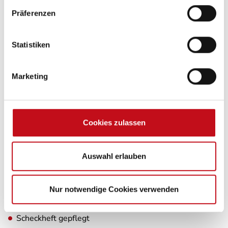
Gasflaschenkasten für: 2x11 kg Fl.
Präferenzen
Statistiken
Multimedia
Marketing
TV-Halter schwenkbar
Cookies zulassen
Elektro
Außensteckdose 12V / 230V / TV
Auswahl erlauben
Nur notwendige Cookies verwenden
Sonstiges
Scheckheft gepflegt