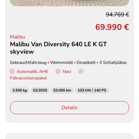
94.769 €
69.990 €
Malibu
Malibu Van Diversity 640 LE K GT
skyview
Gebrauchtfahrzeug
Wohnmobil
Einzelbett
3 Schlafplätze
Automatik, AHK
Navi
Fahrassistenzpaket
3.500 kg
02/2025
53.000 km
103 kW / 140 PS
Details