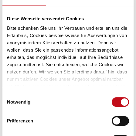
3 Schlafplätze
AHK, Markise, Navi
Gr. Kühlschrank 138 L
Diese Webseite verwendet Cookies
Markise
Bitte schenken Sie uns Ihr Vertrauen und erteilen uns die
3.500 kg
01/2025
49.000 km
103 kW / 140 PS
Erlaubnis, Cookies beispielsweise für Auswertungen von
anonymisiertem Klickverhalten zu nutzen. Denn wir
Details
wollen, dass Sie ein passendes Informationsangebot
erhalten, das möglichst individuell auf Ihre Bedürfnisse
zugeschnitten ist. Sie entscheiden, welche Cookies wir
nutzen dürfen. Wir weisen Sie allerdings darauf hin, dass
nur mit aktiven Cookies unser Angebot optimal nutzbar
ist. Weitere Informationen entnehmen Sie den jeweiligen
Erläuterungen und unserer
Datenschutzerklärung
.
Einwilligungsauswahl
Notwendig
Präferenzen