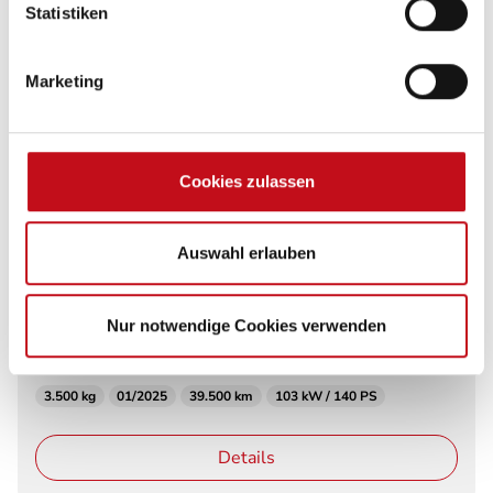
Statistiken
Marketing
92.640 €
Cookies zulassen
69.950 €
Malibu
Auswahl erlauben
Malibu Van Compact 600 LE
Gebrauchtfahrzeug
Wohnmobil
Einzelbett
3 Schlafplätze
Nur notwendige Cookies verwenden
Alufelgen, heavy!
Navi & Kamera
Längsbetten
3.500 kg
01/2025
39.500 km
103 kW / 140 PS
Details