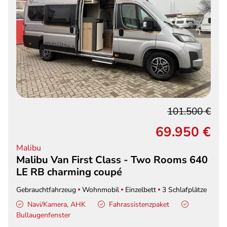
101.500 €
69.950 €
Malibu
Malibu Van First Class - Two Rooms 640
LE RB charming coupé
Gebrauchtfahrzeug
Wohnmobil
Einzelbett
3 Schlafplätze
Navi/Kamera, AHK
Fahrassistenzpaket
Bullaugenfenster