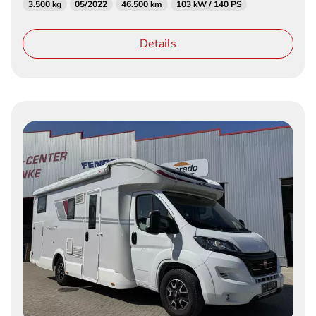
3.500 kg
05/2022
46.500 km
103 kW / 140 PS
Details