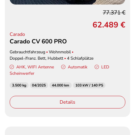
77.371 €
62.489 €
Carado
Carado CV 600 PRO
Gebrauchtfahrzeug
Wohnmobil
Doppel-/franz. Bett, Hubbett
4 Schlafplätze
AHK, WIFI Antenne
Automatik
LED
Scheinwerfer
3.500 kg
04/2025
44.000 km
103 kW / 140 PS
Details