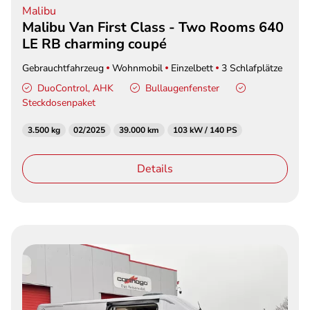
Malibu
Malibu Van First Class - Two Rooms 640
LE RB charming coupé
Gebrauchtfahrzeug
Wohnmobil
Einzelbett
3 Schlafplätze
DuoControl, AHK
Bullaugenfenster
Steckdosenpaket
3.500 kg
02/2025
39.000 km
103 kW / 140 PS
Details