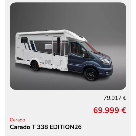
79.917 €
69.999 €
Carado
Carado T 338 EDITION26