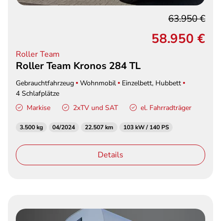
63.950 €
58.950 €
Roller Team
Roller Team Kronos 284 TL
Gebrauchtfahrzeug
Wohnmobil
Einzelbett, Hubbett
4 Schlafplätze
Markise
2xTV und SAT
el. Fahrradträger
3.500 kg
04/2024
22.507 km
103 kW / 140 PS
Details