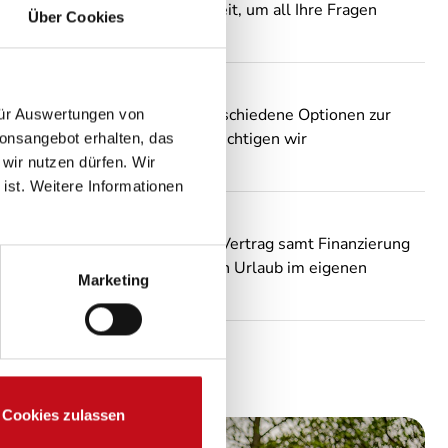
Dabei nehmen wir uns viel Zeit, um all Ihre Fragen
Über Cookies
.
 getroffen, bieten wir Ihnen verschiedene Optionen zur
 für Auswertungen von
ch-Caravans an. Dabei berücksichtigen wir
ionsangebot erhalten, das
individuellen Vorstellungen.
 wir nutzen dürfen. Wir
 ist. Weitere Informationen
Dann müssen Sie nur noch den Vertrag samt Finanzierung
en gedanklich schon den ersten Urlaub im eigenen
Marketing
Cookies zulassen