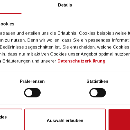
passenden Wohnwagens. 
Details
ausgiebig zu besprechen
Cookies
Finanzierung
Ist die Fahrzeugauswahl
ertrauen und erteilen uns die Erlaubnis, Cookies beispielsweise
Finanzierung Ihres Wuns
n zu nutzen. Denn wir wollen, dass Sie ein passendes Informat
selbstverständlich Ihre 
e Bedürfnisse zugeschnitten ist. Sie entscheiden, welche Cookies
hin, dass nur mit aktiven Cookies unser Angebot optimal nutzbar
n Erläuterungen und unserer
Datenschutzerklärung
.
Vertragsabschluss
Wir haben einen Deal? 
unterschreiben und könn
Präferenzen
Statistiken
Wohnwagen planen.
ies
Auswahl erlauben
Partner