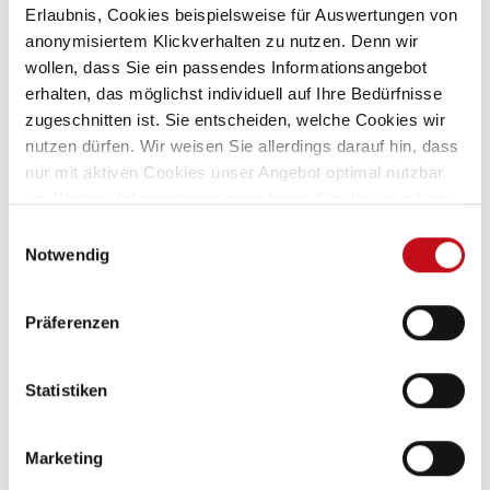
Sie Wohnmobile der Extraklasse. Heckgarage,
Erlaubnis, Cookies beispielsweise für Auswertungen von
Einzelbetten, Alkoven oder Teilintegrierte mit
anonymisiertem Klickverhalten zu nutzen. Denn wir
Hubbett – hier ist der Vielfalt keine Grenze gesetzt.
wollen, dass Sie ein passendes Informationsangebot
Alles an seinem Platz und für den perfekten Urlaub
erhalten, das möglichst individuell auf Ihre Bedürfnisse
konzipiert. Ihr Fachberater im Caravan-Center
zugeschnitten ist. Sie entscheiden, welche Cookies wir
Dahnke freut sich auf Sie.
nutzen dürfen. Wir weisen Sie allerdings darauf hin, dass
nur mit aktiven Cookies unser Angebot optimal nutzbar
Mehr erfahren
ist. Weitere Informationen entnehmen Sie den jeweiligen
Erläuterungen und unserer
Datenschutzerklärung
.
Einwilligungsauswahl
Notwendig
Präferenzen
Statistiken
Marketing