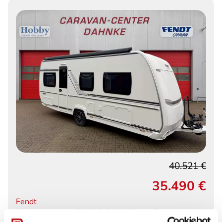
40.521 €
35.490 €
Fendt
Fendt Apero 515 SG IC-Blackline