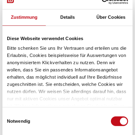
Gebrauchtfahrzeug
Wohnwagen
Einzelbett
4 Schlafplätze
Mover Smart A
Autarkpaket, Markise
Zustimmung
Details
Über Cookies
Fahrradträger
2.000 kg
06/2026
Diese Webseite verwendet Cookies
Bitte schenken Sie uns Ihr Vertrauen und erteilen uns die
Details
Erlaubnis, Cookies beispielsweise für Auswertungen von
anonymisiertem Klickverhalten zu nutzen. Denn wir
wollen, dass Sie ein passendes Informationsangebot
erhalten, das möglichst individuell auf Ihre Bedürfnisse
zugeschnitten ist. Sie entscheiden, welche Cookies wir
nutzen dürfen. Wir weisen Sie allerdings darauf hin, dass
nur mit aktiven Cookies unser Angebot optimal nutzbar
ist. Weitere Informationen entnehmen Sie den jeweiligen
Erläuterungen und unserer
Datenschutzerklärung
.
Einwilligungsauswahl
Notwendig