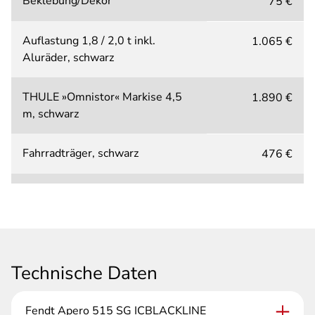
Beklebung/Dekor
75 €
Auflastung 1,8 / 2,0 t inkl.
1.065 €
Aluräder, schwarz
THULE »Omnistor« Markise 4,5
1.890 €
m, schwarz
Fahrradträger, schwarz
476 €
Deko Paket Plus
288 €
Insektenschutztür
285 €
Technische Daten
Komfortschaummatratze
291 €
Fendt Apero 515 SG ICBLACKLINE
Außenstauklappe, hinten rechts
319 €