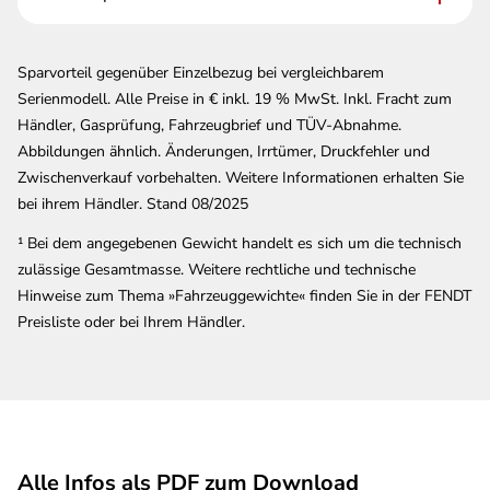
Batteriepaket I mit Li-Fe Batterie
1.179 €
Sparvorteil gegenüber Einzelbezug bei vergleichbarem
(30 Ah)
Serienmodell. Alle Preise in € inkl. 19 % MwSt. Inkl. Fracht zum
Händler, Gasprüfung, Fahrzeugbrief und TÜV-Abnahme.
TRUMA Mover »Smart A«
2.588 €
Abbildungen ähnlich. Änderungen, Irrtümer, Druckfehler und
Zwischenverkauf vorbehalten. Weitere Informationen erhalten Sie
bei ihrem Händler. Stand 08/2025
Universal Vorzeltsteckdose
295 €
¹ Bei dem angegebenen Gewicht handelt es sich um die technisch
zulässige Gesamtmasse. Weitere rechtliche und technische
Stabilformstützen mit AL-KO »Big
134 €
Hinweise zum Thema »Fahrzeuggewichte« finden Sie in der FENDT
Foot«
Preisliste oder bei Ihrem Händler.
TG Einzelbettauszug
477 €
Summe der ICLINE
9.362 €
Sonderausstattung
Alle Infos als PDF zum Download