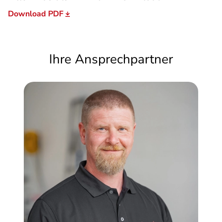
Überführungskosten, Gasprüfung,
1.269 €
Download PDF
Brief & TÜV-Abnahme
Listenpreis bei Einzelbezug
40.521 €
Ihre Ansprechpartner
Sonderpreis
36.690 €
Ihr Sparvorteil
3.831 €*