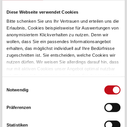
Ulf Dahnke
Diese Webseite verwendet Cookies
Geschäftsführer & Verkaufsleiter
Bitte schenken Sie uns Ihr Vertrauen und erteilen uns die
Erlaubnis, Cookies beispielsweise für Auswertungen von
+49 3831 203 85-80
anonymisiertem Klickverhalten zu nutzen. Denn wir
mobile@ccdahnke.de
wollen, dass Sie ein passendes Informationsangebot
erhalten, das möglichst individuell auf Ihre Bedürfnisse
zugeschnitten ist. Sie entscheiden, welche Cookies wir
nutzen dürfen. Wir weisen Sie allerdings darauf hin, dass
nur mit aktiven Cookies unser Angebot optimal nutzbar
ist. Weitere Informationen entnehmen Sie den jeweiligen
Erläuterungen und unserer
Datenschutzerklärung
.
Einwilligungsauswahl
Notwendig
Präferenzen
Statistiken