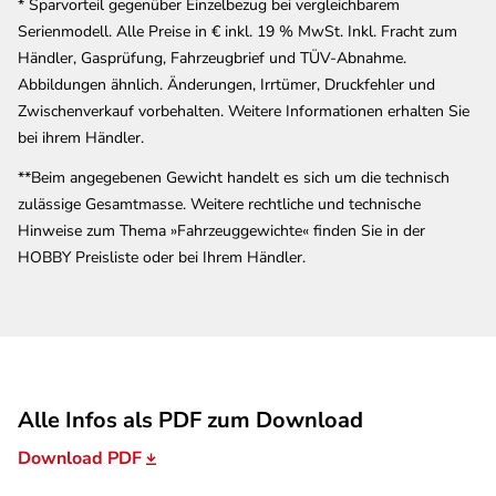
* Sparvorteil gegenüber Einzelbezug bei vergleichbarem
230 V, inkl. SAT- / TV-
Serienmodell. Alle Preise in € inkl. 19 % MwSt. Inkl. Fracht zum
Anschluss
Händler, Gasprüfung, Fahrzeugbrief und TÜV-Abnahme.
Abbildungen ähnlich. Änderungen, Irrtümer, Druckfehler und
Ambientebeleuchtung
✓
✓
Zwischenverkauf vorbehalten. Weitere Informationen erhalten Sie
bei ihrem Händler.
Vorhängefenster,
✓
✓
**Beim angegebenen Gewicht handelt es sich um die technisch
ausstellbar, doppelt
zulässige Gesamtmasse. Weitere rechtliche und technische
verglast und getönt, im
Hinweise zum Thema »Fahrzeuggewichte« finden Sie in der
Schlafbereich links
HOBBY Preisliste oder bei Ihrem Händler.
Zusatzsteckdosen (1 ×
✓
✓
12 V / 2 × 230 V / 2 ×
Kombi USB A / C)
Alle Infos als PDF zum Download
Listenpreis bei
70.883 €
73.173 €
Einzelbezug
Download PDF