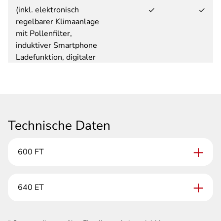
(inkl. elektronisch
✓
✓
regelbarer Klimaanlage
mit Pollenfilter,
induktiver Smartphone
Ladefunktion, digitaler
Instrumentenanzeige als
7" TFT-Farbdisplay)
Fußmatte im Fahrerhaus
✓
✓
Technische Daten
LCD-Bedienpanel
✓
✓
TRUMA Combi CP Plus
600 FT
Abwassertank, 90 Liter,
✓
✓
640 ET
beheizt links
Außensteckdose 12 V /
✓
✓