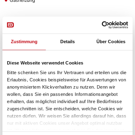
Gasheizung
Küche
Kühlschrank mit Frostfach
Zustimmung
Details
Über Cookies
3-Flammkocher
Diese Webseite verwendet Cookies
Bitte schenken Sie uns Ihr Vertrauen und erteilen uns die
Erlaubnis, Cookies beispielsweise für Auswertungen von
Sanitär
anonymisiertem Klickverhalten zu nutzen. Denn wir
Warmwasserboiler
wollen, dass Sie ein passendes Informationsangebot
erhalten, das möglichst individuell auf Ihre Bedürfnisse
Heckbad
zugeschnitten ist. Sie entscheiden, welche Cookies wir
Frischwassertank
nutzen dürfen. Wir weisen Sie allerdings darauf hin, dass
nur mit aktiven Cookies unser Angebot optimal nutzbar
Dusche
ist. Weitere Informationen entnehmen Sie den jeweiligen