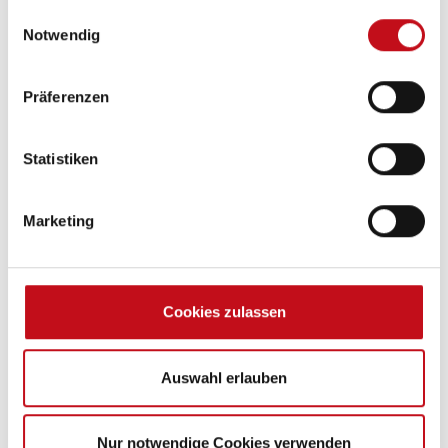
City-Wasseranschluß
Erläuterungen und unserer
Datenschutzerklärung
.
Einwilligungsauswahl
Cassetten-Toilette
Notwendig
Abwasser-Rolltank
Präferenzen
Statistiken
Gas
Gasflaschenkasten für: 2x11 kg Fl.
Marketing
Elektro
Cookies zulassen
Außensteckdose 12V / 230V / TV
Auswahl erlauben
Nur notwendige Cookies verwenden