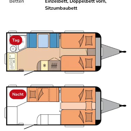
Betten
Einzelbett, Doppelbett vorn,
Sitzumbaubett
Tag
Nacht